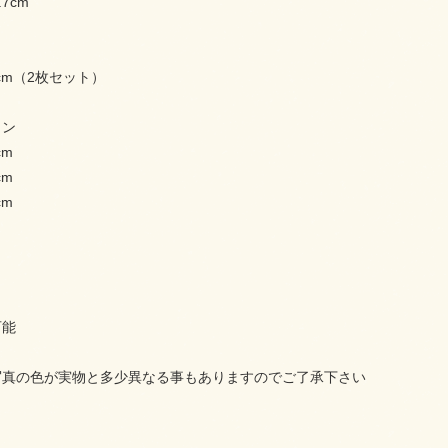
.7cm
1.4cm（2枚セット）
ョン
cm
cm
cm
可能
写真の色が実物と多少異なる事もありますのでご了承下さい