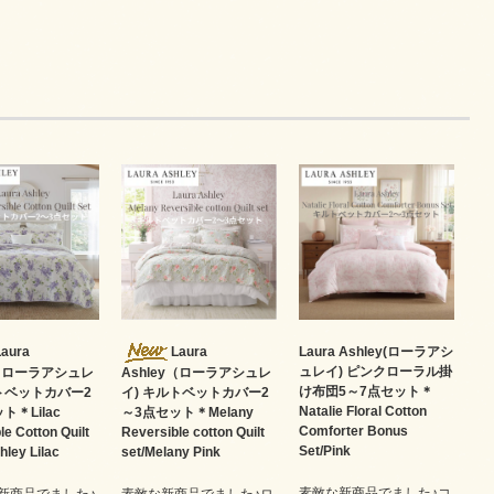
Laura
Laura
Laura Ashley(ローラアシ
ュレイ) ピンクローラル掛
y（ローラアシュレ
Ashley（ローラアシュレ
け布団5～7点セット＊
ルトベットカバー2
イ) キルトベットカバー2
Natalie Floral Cotton
ト＊Lilac
～3点セット＊Melany
Comforter Bonus
le Cotton Quilt
Reversible cotton Quilt
Set/Pink
hley Lilac
set/Melany Pink
素敵な新商品でました♪コ
新商品でました♪
素敵な新商品でました♪ロ