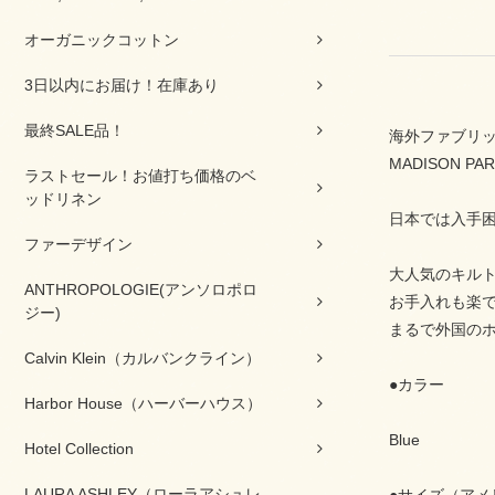
オーガニックコットン
3日以内にお届け！在庫あり
最終SALE品！
海外ファブリッ
MADISON 
ラストセール！お値打ち価格のベ
ッドリネン
日本では入手困
ファーデザイン
大人気のキル
ANTHROPOLOGIE(アンソロポロ
お手入れも楽
ジー)
まるで外国の
Calvin Klein（カルバンクライン）
●カラー
Harbor House（ハーバーハウス）
Blue
Hotel Collection
LAURA ASHLEY（ローラアシュレ