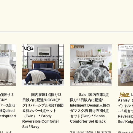
点限り!3
国内在庫1点限り!3
Sale!!国内在庫1点
CNY
日以内に配達!UGG®(ア
限り!3日以内に配達!
Ashle
バー3点セ
グ)リバーシブル 掛け布団
Intelligent Design人気の
イ) キ
Quilted
＆枕カバー4点セット
ダマスク柄 掛け布団4点
～3点セッ
Bedspread
（Twin） ＊Brody
セット(Twin)＊Senna
Reversib
Reversible Comforter
Comforter Set /Black
Set/ Keig
Set / Navy
けします！
3日以内に配達！国内在庫
爽やかな