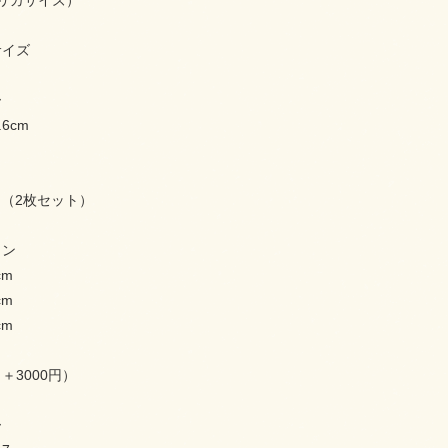
リカサイズ）
nサイズ
ー
.6cm
6cm（2枚セット）
ョン
cm
cm
cm
（＋3000円）
ー