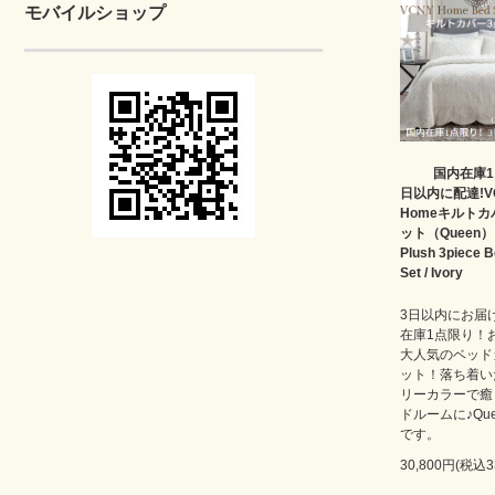
モバイルショップ
国内在庫1
日以内に配達!V
Homeキルトカ
ット（Queen）✻
Plush 3piece 
Set / Ivory
3日以内にお届
在庫1点限り！
大人気のベッド
ット！落ち着い
リーカラーで癒
ドルームに♪Qu
です。
30,800円(税込3