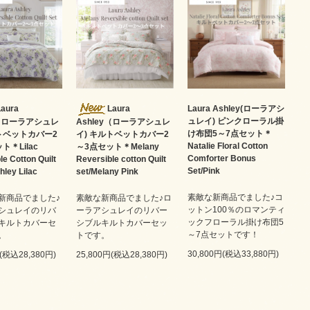
Laura
Laura
Laura Ashley(ローラアシ
ュレイ) ピンクローラル掛
y（ローラアシュレ
Ashley（ローラアシュレ
け布団5～7点セット＊
ルトベットカバー2
イ) キルトベットカバー2
Natalie Floral Cotton
ト＊Lilac
～3点セット＊Melany
Comforter Bonus
le Cotton Quilt
Reversible cotton Quilt
Set/Pink
hley Lilac
set/Melany Pink
素敵な新商品でました♪コ
新商品でました♪
素敵な新商品でました♪ロ
ットン100％のロマンティ
シュレイのリバ
ーラアシュレイのリバー
ックフローラル掛け布団5
キルトカバーセ
シブルキルトカバーセッ
～7点セットです！
。
トです。
30,800円(税込33,880円)
円(税込28,380円)
25,800円(税込28,380円)