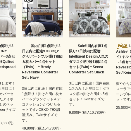
点限り!3
国内在庫1点限り!3
Sale!!国内在庫1点
CNY
日以内に配達!UGG®(ア
限り!3日以内に配達!
Ashle
バー3点セ
グ)リバーシブル 掛け布団
Intelligent Design人気の
イ) キ
Quilted
＆枕カバー4点セット
ダマスク柄 掛け布団4点
～3点セッ
Bedspread
（Twin） ＊Brody
セット(Twin)＊Senna
Reversib
Reversible Comforter
Comforter Set /Black
Set/ Keig
Set / Navy
けします！
3日以内に配達！国内在庫
爽やかな
お早目に！
3日以内に配達！国内在庫
1点のみ！お早目に！ダマ
ローラア
カバーセ
1点限り！掛け布団に枕カ
スク柄の掛け布団4～5点
ーシブル
たアイボ
バー＆ブランケット＆デ
セット！Twinサイズで
ットです
しのベッ
コクッションがついたセ
す。
25,800
eenサイズ
ットです♪ OEKO-TEX認
9,800円(税込10,780円)
証済み。Twinサイズで
す。
3,880円)
49,800円(税込54,780円)