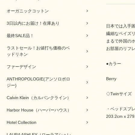
オーガニックコットン
3日以内にお届け！在庫あり
日本では入手
繊細なペイズ
最終SALE品！
まるで外国の
ラストセール！お値打ち価格のベ
お部屋のリフ
ッドリネン
●カラー
ファーデザイン
Berry
ANTHROPOLOGIE(アンソロポロ
ジー)
◇Twinサイズ
Calvin Klein（カルバンクライン）
・ベッドスプ
Harbor House（ハーバーハウス）
203.2cm x 279
Hotel Collection
LAURA ASHLEY（ローラアシュレ