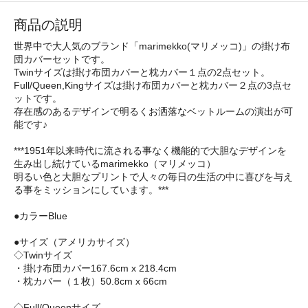
商品の説明
世界中で大人気のブランド「marimekko(マリメッコ)」の掛け布
団カバーセットです。
Twinサイズは掛け布団カバーと枕カバー１点の2点セット。
Full/Queen,Kingサイズは掛け布団カバーと枕カバー２点の3点セ
ットです。
存在感のあるデザインで明るくお洒落なベットルームの演出が可
能です♪
***1951年以来時代に流される事なく機能的で大胆なデザインを
生み出し続けているmarimekko（マリメッコ）
明るい色と大胆なプリントで人々の毎日の生活の中に喜びを与え
る事をミッションにしています。***
●カラーBlue
●サイズ（アメリカサイズ）
◇Twinサイズ
・掛け布団カバー167.6cm x 218.4cm
・枕カバー（１枚）50.8cm x 66cm
◇Full/Queenサイズ