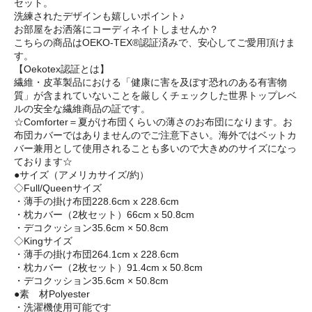
セット。
洗練されたデザインも嬉しいポイント♪
お部屋をお洒落にコーディネイトしませんか？
こちらの商品はOEKO-TEX®認証済みで、安心してご愛用頂けま
す。
【Oekotex認証とは】
繊維・皮革製品における「健康に害を及ぼす恐れのある有害物
質」が含まれていないことを厳しくチェックした世界トップレベ
ルの安全な繊維商品の証です。
☆Comforter＝夏がけ布団くらいの薄さのお布団になります。お
布団カバーではありませんのでご注意下さい。海外ではベットカ
バー兼用として使用されることも多いので大きめのサイズになっ
ております☆
●サイズ（アメリカサイズ/約）
◇Full/Queenサイズ
・薄手の掛け布団228.6cm x 228.6cm
・枕カバー（2枚セット）66cm x 50.8cm
・デコクッション35.6cm × 50.8cm
◇Kingサイズ
・薄手の掛け布団264.1cm x 228.6cm
・枕カバー（2枚セット）91.4cm x 50.8cm
・デコクッション35.6cm × 50.8cm
●素 材Polyester
・洗濯機使用可能です