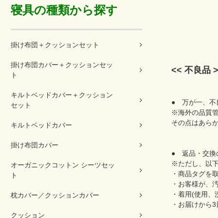
寝具の種類から探す
掛け布団＋クッションセット
掛け布団カバー＋クッションセッ
<< 不良品 >
ト
キルトベッドカバー＋クッション
● 万が一、不
セット
※海外の品質
その点はあら
キルトベッドカバー
掛け布団カバー
● 返品・交換
※ただし、以
オーガニックコットン シーツセッ
・商品タグを
ト
・お客様が、
・着用(使用、
枕カバー／クッションカバー
・お届けから3
クッション