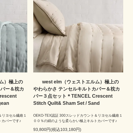
west elm（ウェストエルム）極上の
ルム）極上の
やわらかさ テンセルキルトカバー＆枕カ
カバー＆枕カ
バー３点セット＊TENCEL Crescent
scent
Stitch Quilt& Sham Set / Sand
gean
OEKO-TEX認証 300スレッドカウント＆リヨセル繊維１
ト＆リヨセル繊維１
００％の絹のような柔らかい極上キルトカバーです♪
トカバーです♪
93,800円(税込103,180円)