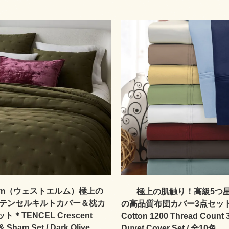
 elm（ウェストエルム）極上の
極上の肌触り！高級5つ
 テンセルキルトカバー＆枕カ
の高品質布団カバー3点セット＊E
＊TENCEL Crescent
Cotton 1200 Thread Count 
t& Sham Set / Dark Olive
Duvet Cover Set / 全10色