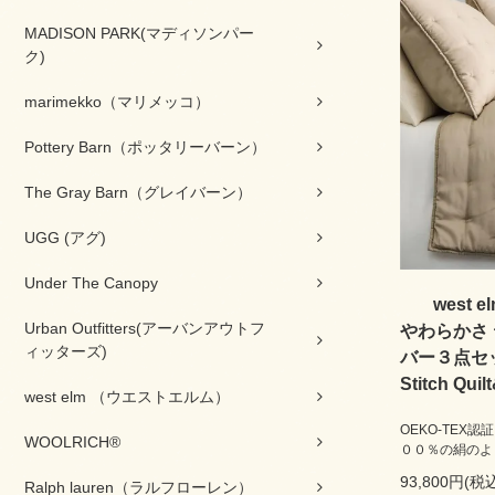
MADISON PARK(マディソンパー
ク)
marimekko（マリメッコ）
Pottery Barn（ポッタリーバーン）
The Gray Barn（グレイバーン）
UGG (アグ)
Under The Canopy
west
Urban Outfitters(アーバンアウトフ
やわらかさ
ィッターズ)
バー３点セット
Stitch Quil
west elm （ウエストエルム）
OEKO-TEX
WOOLRICH®
００％の絹のよ
93,800円(税込
Ralph lauren（ラルフローレン）