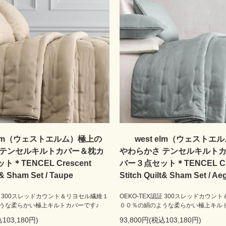
 elm（ウェストエルム）極上の
west elm（ウェストエ
 テンセルキルトカバー＆枕カ
やわらかさ テンセルキルト
＊TENCEL Crescent
バー３点セット＊TENCEL Cre
t& Sham Set / Taupe
Stitch Quilt& Sham Set / Ae
認証 300スレッドカウント＆リヨセル繊維１
OEKO-TEX認証 300スレッドカウン
うな柔らかい極上キルトカバーです♪
００％の絹のような柔らかい極上キル
103,180円)
93,800円(税込103,180円)