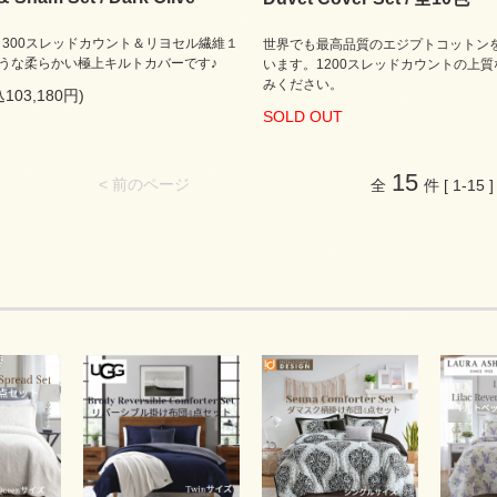
認証 300スレッドカウント＆リヨセル繊維１
世界でも最高品質のエジプトコットンを
うな柔らかい極上キルトカバーです♪
います。1200スレッドカウントの上
みください。
103,180円)
SOLD OUT
15
< 前のページ
全
件 [ 1-15 ]