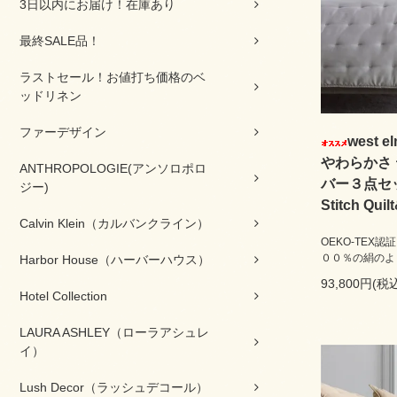
3日以内にお届け！在庫あり
最終SALE品！
ラストセール！お値打ち価格のベ
ッドリネン
ファーデザイン
west
やわらかさ
ANTHROPOLOGIE(アンソロポロ
バー３点セット
ジー)
Stitch Quil
Calvin Klein（カルバンクライン）
OEKO-TEX
００％の絹のよ
Harbor House（ハーバーハウス）
93,800円(税込
Hotel Collection
LAURA ASHLEY（ローラアシュレ
イ）
Lush Decor（ラッシュデコール）