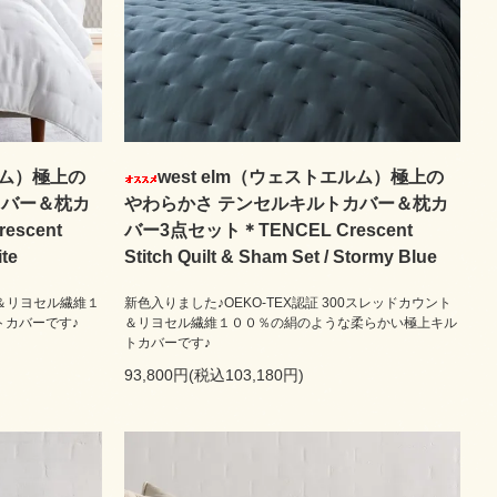
ルム）極上の
west elm（ウェストエルム）極上の
カバー＆枕カ
やわらかさ テンセルキルトカバー＆枕カ
scent
バー3点セット＊TENCEL Crescent
ite
Stitch Quilt & Sham Set / Stormy Blue
ト＆リヨセル繊維１
新色入りました♪OEKO-TEX認証 300スレッドカウント
トカバーです♪
＆リヨセル繊維１００％の絹のような柔らかい極上キル
トカバーです♪
93,800円(税込103,180円)