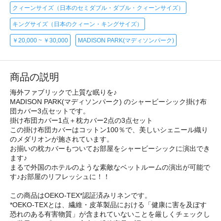
クィーンサイズ（日本のセミダブル・ダブル・クィーンサイズ）
キングサイズ（日本のクィーン・キングサイズ）
￥20,000 ~ ￥30,000
MADISON PARK(マディソンパーク)
商品の説明
海外ファブリックで上質な眠りを♪
MADISON PARK(マディソンパーク) のシャービーシック掛け布
団カバー3点セットです。
掛け布団カバー1点＋枕カバー2点の3点セット
この掛け布団カバーはコットン100％で、美しいシェニール織り
のメダリオンが施されています。
お揃いの枕カバーもついてお部屋をシャービーシックに演出でき
ます♪
まるで外国のホテルのような素敵なベットルームの演出が可能で
す♪お部屋のリフレッシュに！！
この商品はOEKO-TEX*認証済みリネンです。
*OEKO-TEXとは、繊維・皮革製品における「健康に害を及ぼす
恐れのある有害物質」が含まれていないことを厳しくチェックし