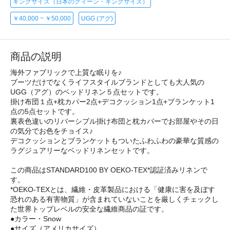
キングサイズ（日本のクィーン・キングサイズ）
￥40,000 ~ ￥50,000
UGG (アグ)
商品の説明
海外ファブリックで上質な眠りを♪
ブーツだけでなくライフスタイルブランドとしても大人気の
UGG（アグ）のベッドリネン５点セットです。
掛け布団１点+枕カバー2点+デコクッション1点+ブランケット1
点の5点セットです。
裏表色違いのリバーシブル掛け布団と枕カバーでお部屋やその日
の気分でお色をチョイス♪
デコクッションとブランケットもついたふわふわの豪華な質感の
ラグジュアリーなベッドリネンセットです。
この商品はSTANDARD100 BY OEKO-TEX*認証済みリネンで
す。
*OEKO-TEXとは、繊維・皮革製品における「健康に害を及ぼす
恐れのある有害物質」が含まれていないことを厳しくチェックし
た世界トップレベルの安全な繊維商品の証です。
●カラー・Snow
●サイズ（アメリカサイズ）