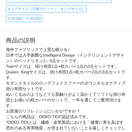
キングサイズ（日本のクィーン・キングサイズ）
￥20,000 ~ ￥30,000
商品の説明
海外ファブリックで上質な眠りを♪
日本では入手困難なIntelligent Design（インテリジェントデザイ
ン）のベッドリネン2～3点セットです。
Twinサイズは、掛け布団1点+枕カバー1点の2点セットです。
Queen, Kingサイズは、掛け布団1点+枕カバー2点の3点セットで
す。
モダンスタイルのロングフェイクファーのダウンオルタナティブ
掛け布団セットです。
ぬいぐるみのようなとても肌触りがよく温かくてソフトな掛け布
団とお揃いの枕カバーのセットで、一年を通してご愛用頂けま
す。
お部屋のリフレッシュにいかがですか？
こちらの商品は、OEKO-TEX*認証済みです。
*OEKO-TEXとは、繊維・皮革製品における「健康に害を及ぼす
恐れのある有害物質」が含まれていないことを厳しくチェックし