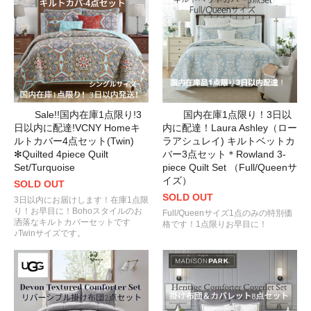
Sale!!国内在庫1点限り!3
国内在庫1点限り！3日以
日以内に配達!VCNY Homeキ
内に配達！Laura Ashley（ロー
ルトカバー4点セット(Twin)
ラアシュレイ) キルトベットカ
✻Quilted 4piece Quilt
バー3点セット＊Rowland 3-
Set/Turquoise
piece Quilt Set （Full/Queenサ
イズ）
SOLD OUT
SOLD OUT
3日以内にお届けします！在庫1点限
り！お早目に！Bohoスタイルのお
Full/Queenサイズ1点のみの特別価
洒落なキルトカバーセットです
格です！1点限りお早目に！
♪Twinサイズです。