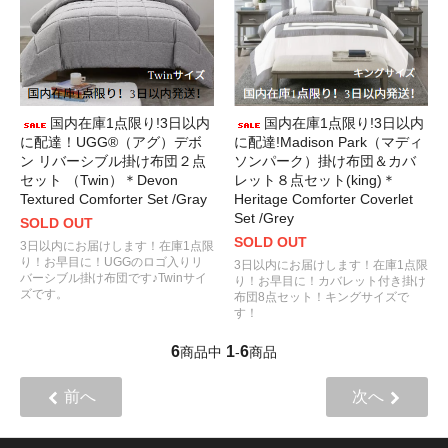
国内在庫1点限り!3日以内
国内在庫1点限り!3日以内
に配達！UGG®（アグ）デボ
に配達!Madison Park（マディ
ン リバーシブル掛け布団２点
ソンパーク）掛け布団＆カバ
セット （Twin）＊Devon
レット８点セット(king)＊
Textured Comforter Set /Gray
Heritage Comforter Coverlet
Set /Grey
SOLD OUT
SOLD OUT
3日以内にお届けします！在庫1点限
り！お早目に！UGGのロゴ入りリ
3日以内にお届けします！在庫1点限
バーシブル掛け布団です♪Twinサイ
り！お早目に！カバレット付き掛け
ズです。
布団8点セット！キングサイズで
す！
6
1
6
商品中
-
商品
前へ
次へ