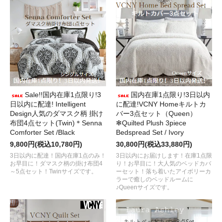
Sale!!国内在庫1点限り!3
国内在庫1点限り!3日以内
日以内に配達! Intelligent
に配達!VCNY Homeキルトカ
Design人気のダマスク柄 掛け
バー3点セット（Queen）
布団4点セット(Twin)＊Senna
✻Quilted Plush 3piece
Comforter Set /Black
Bedspread Set / Ivory
9,800円(税込10,780円)
30,800円(税込33,880円)
3日以内に配達！国内在庫1点のみ！
3日以内にお届けします！在庫1点限
お早目に！ダマスク柄の掛け布団4
り！お早目に！大人気のベッドカバ
～5点セット！Twinサイズです。
ーセット！落ち着いたアイボリーカ
ラーで癒しのベッドルームに
♪Queenサイズです。