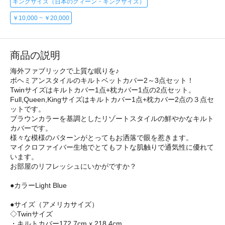
キングサイズ（日本のクィーン・キングサイズ）
￥10,000 ~ ￥20,000
商品の説明
海外ファブリックで上質な眠りを♪
ボヘミアンスタイルのキルトベットカバー2～3点セット！
Twinサイズはキルトカバー1点+枕カバー1点の2点セット。
Full,Queen,Kingサイズはキルトカバー1点+枕カバー2点の３点セ
ットです。
ブラウンカラーを基調としたリゾートスタイルの鮮やかなキルト
カバーです。
様々な模様のパターンがとってもお洒落で眼を惹きます。
マイクロファイバー生地でとてもフトな肌触りで通気性に優れて
います。
お部屋のリフレッシュにいかがですか？
●カラーLight Blue
●サイズ（アメリカサイズ）
◇Twinサイズ
・キルトカバー172.7cm x 218.4cm