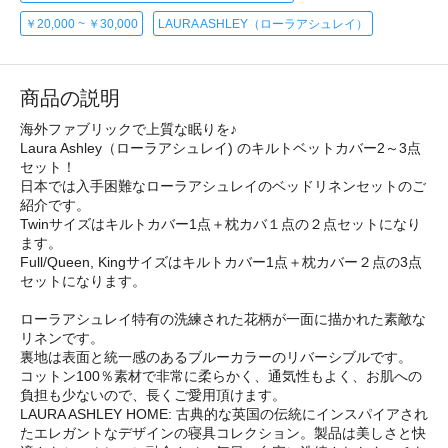
￥20,000 ~ ￥30,000
LAURA ASHLEY（ローラアシュレイ）
商品の説明
海外ファブリックで上質な眠りを♪
Laura Ashley（ローラアシュレイ) のキルトベットカバー2～3点
セット！
日本では入手困難なローラアシュレイのベッドリネンセットのご
紹介です。
Twinサイズはキルトカバー1点＋枕カバ１点の２点セットになり
ます。
Full/Queen, Kingサイズはキルトカバー1点＋枕カバー２点の3点
セットになります。
ローラアシュレイ特有の洗練された花柄が一面に描かれた素敵な
リネンです。
裏地は表面と統一感のあるブルーカラーのリバーシブルです。
コットン100％素材で非常に柔らかく、通気性もよく、お肌への
負担も少ないので、長くご愛用頂けます。
LAURA ASHLEY HOME: 古典的な英国の伝統にインスパイアされ
たエレガントなデザインの寝具コレクション。製品は美しさと快