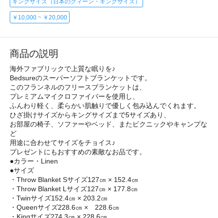
キングサイズ（日本のクィーン・キングサイズ）
￥10,000 ~ ￥20,000
商品の説明
海外ファブリックで上質な眠りを♪
Bedsureのスーパーソフトブランケットです。
このフランネルのフリースブランケットは、
プレミアムマイクロファイバーを使用し、
ふんわり軽く、柔らかい肌触りで優しく包み込んでくれます。
ひざ掛けサイズからキングサイズまで5サイズあり、
お部屋の椅子、ソファーやベッド、またピクニックやキャンプな
ど
用途に合わせてサイズをチョイス♪
プレゼントにもおすすめの素敵なお品です。
●カラー・Linen
●サイズ
・Throw Blanket Sサイズ127㎝ × 152.4㎝
・Throw Blanket Lサイズ127㎝ × 177.8㎝
・Twinサイズ152.4㎝ × 203.2㎝
・Queenサイズ228.6㎝ × 228.6㎝
・Kingサイズ274.3㎝ × 228.6㎝