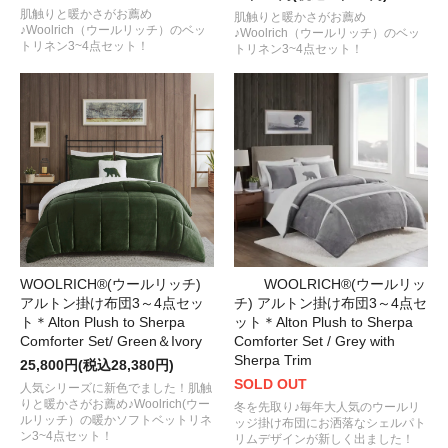
肌触りと暖かさがお薦め
肌触りと暖かさがお薦め
♪Woolrich（ウールリッチ）のベッ
♪Woolrich（ウールリッチ）のベッ
トリネン3~4点セット！
トリネン3~4点セット！
WOOLRICH®(ウールリッチ)
WOOLRICH®(ウールリッ
アルトン掛け布団3～4点セッ
チ) アルトン掛け布団3～4点セ
ト＊Alton Plush to Sherpa
ット＊Alton Plush to Sherpa
Comforter Set/ Green＆Ivory
Comforter Set / Grey with
Sherpa Trim
25,800円(税込28,380円)
SOLD OUT
人気シリーズに新色でました！肌触
りと暖かさがお薦め♪Woolrich(ウー
冬を先取り♪毎年大人気のウールリ
ルリッチ）の暖かソフトベットリネ
ッジ掛け布団にお洒落なシェルパト
ン3~4点セット！
リムデザインが新しく出ました！