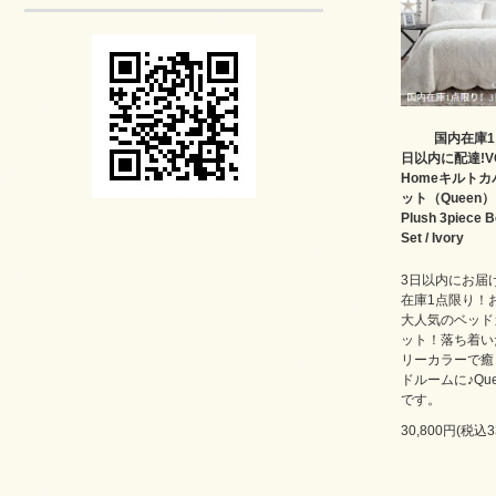
国内在庫1
日以内に配達!V
Homeキルトカ
ット（Queen）✻
Plush 3piece 
Set / Ivory
3日以内にお届
在庫1点限り！
大人気のベッド
ット！落ち着い
リーカラーで癒
ドルームに♪Qu
です。
30,800円(税込3