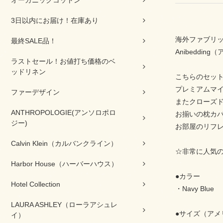
オーガニックコットン
3日以内にお届け！在庫あり
海外ファブリッ
最終SALE品！
Anibedd
ラストセール！お値打ち価格のベ
ッドリネン
こちらのセッ
プレミアムマ
ファーデザイン
またクローズ
ANTHROPOLOGIE(アンソロポロ
お揃いの枕カ
ジー)
お部屋のリフ
Calvin Klein（カルバンクライン）
☆非常に人気
Harbor House（ハーバーハウス）
●カラー
Hotel Collection
・Navy Blue
LAURA ASHLEY（ローラアシュレ
●サイズ（アメ
イ）