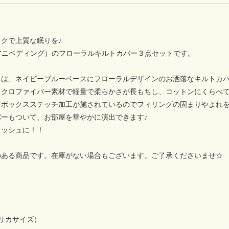
クで上質な眠りを♪
ing（アニベディング）のフローラルキルトカバー３点セットです。
トは、ネイビーブルーベースにフローラルデザインのお洒落なキルトカ
イクロファイバー素材で軽量で柔らかさが長もちし、コットンにくらべ
ドボックスステッチ加工が施されているのでフィリングの固まりやよれ
バーもついて、お部屋を華やかに演出できます♪
レッシュに！！
のある商品です。在庫がない場合もございます。ご了承くださいませ☆
リカサイズ）