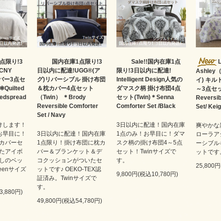
点限り!3
国内在庫1点限り!3
Sale!!国内在庫1点
CNY
日以内に配達!UGG®(ア
限り!3日以内に配達!
Ashle
バー3点セ
グ)リバーシブル 掛け布団
Intelligent Design人気の
イ) キ
Quilted
＆枕カバー4点セット
ダマスク柄 掛け布団4点
～3点セッ
Bedspread
（Twin） ＊Brody
セット(Twin)＊Senna
Reversib
Reversible Comforter
Comforter Set /Black
Set/ Keig
Set / Navy
けします！
3日以内に配達！国内在庫
爽やかな
お早目に！
3日以内に配達！国内在庫
1点のみ！お早目に！ダマ
ローラア
カバーセ
1点限り！掛け布団に枕カ
スク柄の掛け布団4～5点
ーシブル
たアイボ
バー＆ブランケット＆デ
セット！Twinサイズで
ットです
しのベッ
コクッションがついたセ
す。
25,800
eenサイズ
ットです♪ OEKO-TEX認
9,800円(税込10,780円)
証済み。Twinサイズで
す。
3,880円)
49,800円(税込54,780円)