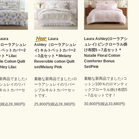
Laura
Laura
Laura Ashley(ローラアシ
ュレイ) ピンクローラル掛
y（ローラアシュレ
Ashley（ローラアシュレ
け布団5～7点セット＊
ルトベットカバー2
イ) キルトベットカバー2
Natalie Floral Cotton
ト＊Lilac
～3点セット＊Melany
Comforter Bonus
le Cotton Quilt
Reversible cotton Quilt
Set/Pink
hley Lilac
set/Melany Pink
素敵な新商品でました♪コ
新商品でました♪
素敵な新商品でました♪ロ
ットン100％のロマンティ
シュレイのリバ
ーラアシュレイのリバー
ックフローラル掛け布団5
キルトカバーセ
シブルキルトカバーセッ
～7点セットです！
。
トです。
30,800円(税込33,880円)
円(税込28,380円)
25,800円(税込28,380円)