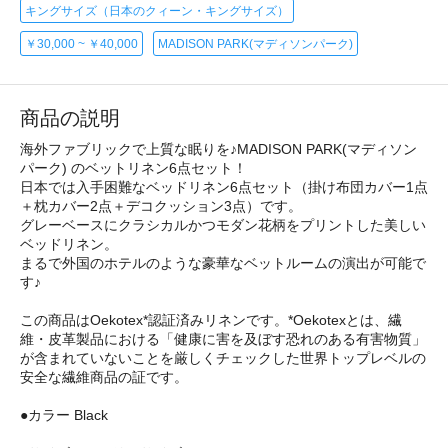
キングサイズ（日本のクィーン・キングサイズ）
￥30,000 ~ ￥40,000
MADISON PARK(マディソンパーク)
商品の説明
海外ファブリックで上質な眠りを♪MADISON PARK(マディソン
パーク) のベットリネン6点セット！
日本では入手困難なベッドリネン6点セット（掛け布団カバー1点
＋枕カバー2点＋デコクッション3点）です。
グレーベースにクラシカルかつモダン花柄をプリントした美しい
ベッドリネン。
まるで外国のホテルのような豪華なベットルームの演出が可能で
す♪
この商品はOekotex*認証済みリネンです。*Oekotexとは、繊
維・皮革製品における「健康に害を及ぼす恐れのある有害物質」
が含まれていないことを厳しくチェックした世界トップレベルの
安全な繊維商品の証です。
●カラー Black