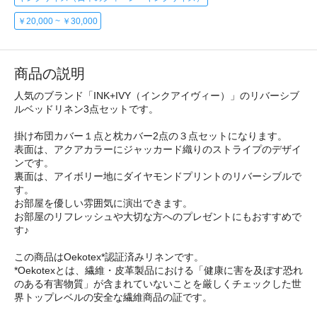
￥20,000 ~ ￥30,000
商品の説明
人気のブランド「INK+IVY（インクアイヴィー）」のリバーシブ
ルベッドリネン3点セットです。
掛け布団カバー１点と枕カバー2点の３点セットになります。
表面は、アクアカラーにジャッカード織りのストライプのデザイ
ンです。
裏面は、アイボリー地にダイヤモンドプリントのリバーシブルで
す。
お部屋を優しい雰囲気に演出できます。
お部屋のリフレッシュや大切な方へのプレゼントにもおすすめで
す♪
この商品はOekotex*認証済みリネンです。
*Oekotexとは、繊維・皮革製品における「健康に害を及ぼす恐れ
のある有害物質」が含まれていないことを厳しくチェックした世
界トップレベルの安全な繊維商品の証です。