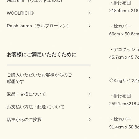
west elm （ウエストエルム）
・掛け布団
218.4cm x 218
WOOLRICH®
Ralph lauren（ラルフローレン）
・枕カバー
66cm x 50.8
・デコクッシ
お客様にご満足いただくために
45.7cm x 45.7
ご購入いただいたお客様からのご
◇Kingサイズ
感想です
返品・交換について
・掛け布団
259.1cm×218.
お支払い方法・配送 について
・枕カバー
店主からのご挨拶
91.4cm x 50