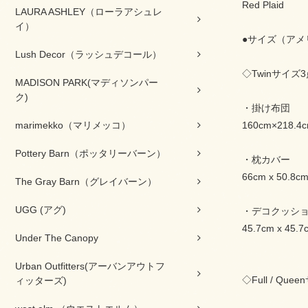
Red Plaid
LAURA ASHLEY（ローラアシュレ
イ）
●サイズ（アメ
Lush Decor（ラッシュデコール）
◇Twinサイズ
MADISON PARK(マディソンパー
ク)
・掛け布団
marimekko（マリメッコ）
160cm×218.4
Pottery Barn（ポッタリーバーン）
・枕カバー
66cm x 50.8c
The Gray Barn（グレイバーン）
UGG (アグ)
・デコクッシ
45.7cm x 45.7
Under The Canopy
Urban Outfitters(アーバンアウトフ
◇Full / Qu
ィッターズ)