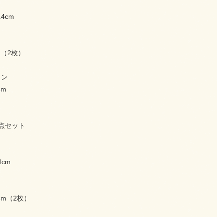
.4cm
cm（2枚）
ョン
cm
4点セット
4cm
.8cm（2枚）