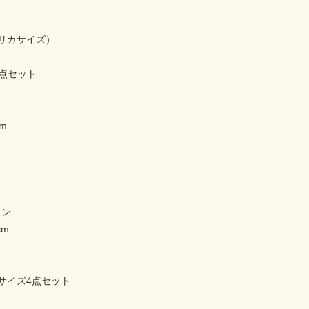
リカサイズ）
3点セット
cm
m
ョン
cm
eenサイズ4点セット