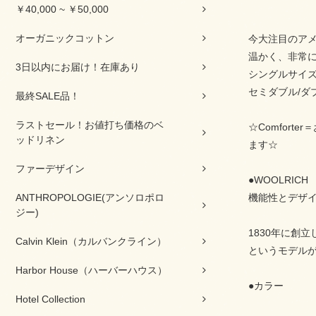
￥40,000 ~ ￥50,000
オーガニックコットン
今大注目のアメ
温かく、非常
3日以内にお届け！在庫あり
シングルサイズ
セミダブル/ダ
最終SALE品！
ラストセール！お値打ち価格のベ
☆Comfor
ッドリネン
ます☆
ファーデザイン
●WOOLRICH
ANTHROPOLOGIE(アンソロポロ
機能性とデザ
ジー)
1830年に創
Calvin Klein（カルバンクライン）
というモデル
Harbor House（ハーバーハウス）
●カラー
Hotel Collection