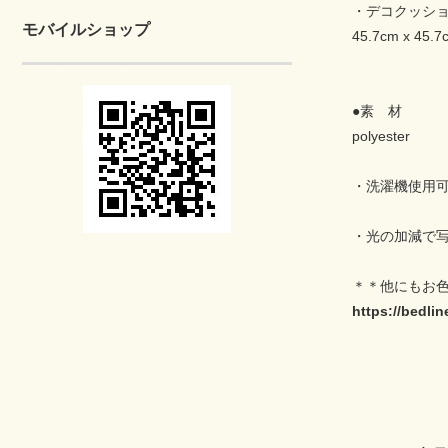
・デコクッシ
モバイルショップ
45.7cm x 45.7
●素 材
polyester
・洗濯機使用
・光の加減で
＊＊他にもお
https://bedl