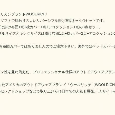
リカンブランドWOOLRICH♪
にソフトで肌触りのよいリバーシブル掛け布団3〜４点セットです。
は掛け布団1点+枕カバー1点+デコクッション1点の3点セット。
ブルサイズとキングサイズは掛け布団1点+枕カバー2点+デコクッション
ter＝お布団カバーではありませんのでご注意下さい。海外ではベットカ
イン性を兼ね備えた、プロフェッショナル仕様のアウトドアウエアブラ
立したアメリカのアウトドアウェアブランド「ウールリッチ（WOOLRICH
がセレクトショップなどで取り上げられ日本での人気も爆発。ECサイト