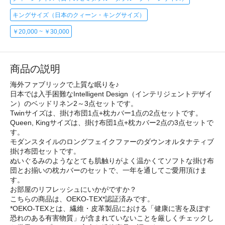
キングサイズ（日本のクィーン・キングサイズ）
￥20,000 ~ ￥30,000
商品の説明
海外ファブリックで上質な眠りを♪
日本では入手困難なIntelligent Design（インテリジェントデザイ
ン）のベッドリネン2～3点セットです。
Twinサイズは、掛け布団1点+枕カバー1点の2点セットです。
Queen, Kingサイズは、掛け布団1点+枕カバー2点の3点セットで
す。
モダンスタイルのロングフェイクファーのダウンオルタナティブ
掛け布団セットです。
ぬいぐるみのようなとても肌触りがよく温かくてソフトな掛け布
団とお揃いの枕カバーのセットで、一年を通してご愛用頂けま
す。
お部屋のリフレッシュにいかがですか？
こちらの商品は、OEKO-TEX*認証済みです。
*OEKO-TEXとは、繊維・皮革製品における「健康に害を及ぼす
恐れのある有害物質」が含まれていないことを厳しくチェックし