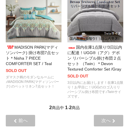
MADISON PARK(マディ
国内在庫1点限り!3日以内
ソンパーク) 掛け布団7点セッ
に配達！UGG®（アグ）デボ
ト＊Nisha 7 PIECE
ン リバーシブル掛け布団２点
COMFORTER SET / Teal
セット （Twin）＊Devon
Textured Comforter Set /Gray
SOLD OUT
SOLD OUT
ダマスク柄のモダンなルームに
♪MADISON PARK(マディソンパー
3日以内にお届けします！在庫1点限
ク) のベットリネン7点セット！
り！お早目に！UGGのロゴ入りリ
バーシブル掛け布団です♪Twinサイ
ズです。
2
1
2
商品中
-
商品
前へ
次へ