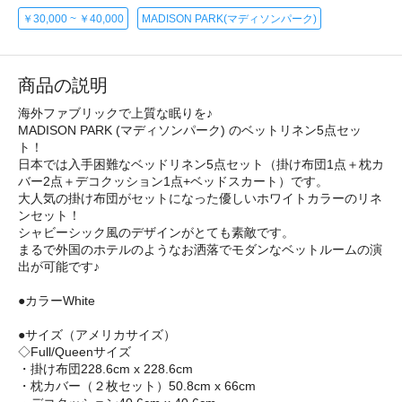
￥30,000 ~ ￥40,000
MADISON PARK(マディソンパーク)
商品の説明
海外ファブリックで上質な眠りを♪
MADISON PARK (マディソンパーク) のベットリネン5点セッ
ト！
日本では入手困難なベッドリネン5点セット（掛け布団1点＋枕カ
バー2点＋デコクッション1点+ベッドスカート）です。
大人気の掛け布団がセットになった優しいホワイトカラーのリネ
ンセット！
シャビーシック風のデザインがとても素敵です。
まるで外国のホテルのようなお洒落でモダンなベットルームの演
出が可能です♪
●カラーWhite
●サイズ（アメリカサイズ）
◇Full/Queenサイズ
・掛け布団228.6cm x 228.6cm
・枕カバー（２枚セット）50.8cm x 66cm