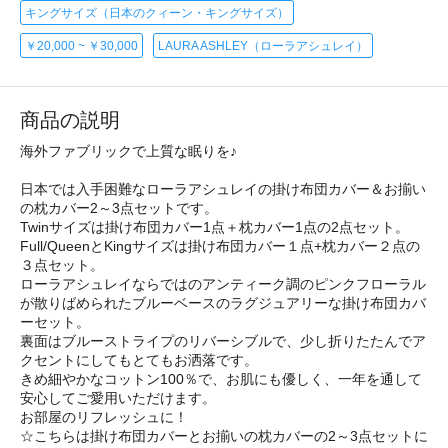
キングサイズ（日本のクィーン・キングサイズ）
￥20,000 ~ ￥30,000
LAURA ASHLEY（ローラアシュレイ）
商品の説明
海外ファブリックで上質な眠りを♪
日本では入手困難なローラアシュレイの掛け布団カバー＆お揃い
の枕カバー2～3点セットです。
Twinサイズは掛け布団カバー1点＋枕カバー1点の2点セット。
Full/QueenとKingサイズは掛け布団カバー１点+枕カバー２点の
３点セット。
ローラアシュレイならではのアンティーク調のピンクフローラル
が散りばめられたブルーベースのラグジュアリーな掛け布団カバ
ーセット。
裏面はブルーストライプのリバーシブルで、少し折りたたんでア
クセントにしてもとてもお洒落です。
きめ細やかなコットン100％で、お肌にも優しく、一年を通して
安心してご愛用いただけます。
お部屋のリフレッシュに！
☆こちらは掛け布団カバーとお揃いの枕カバーの2～3点セットに