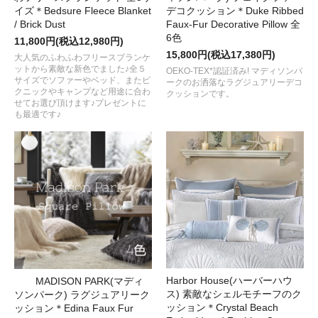
イズ＊Bedsure Fleece Blanket
デコクッション＊Duke Ribbed
/ Brick Dust
Faux-Fur Decorative Pillow 全
6色
11,800円(税込12,980円)
15,800円(税込17,380円)
大人気のふわふわフリースブランケ
ットから素敵な新色でました♪全５
OEKO-TEX*認証済み! マディソンパ
サイズでソファーやベッド、またピ
ークのお洒落なラグジュアリーデコ
クニックやキャンプなど用途に合わ
クッションです。
せてお選び頂けます♪プレゼントに
も最適です♪
Harbor House(ハーバーハウ
MADISON PARK(マディ
ス) 素敵なシェルモチーフのク
ソンパーク) ラグジュアリーク
ッション＊Crystal Beach
ッション＊Edina Faux Fur