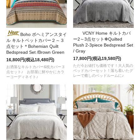
VCNY Home キルトカバ
Boho ボヘミアンスタイ
ー2～3点セット✻Quilted
ル キルトベットカバー２～３
Plush 2-3piece Bedspread Set
点セット＊Bohemian Quilt
/ Gray
Bedspread Set /Brown Green
17,800円(税込19,580円)
16,800円(税込18,480円)
ただ今お値打ち価格です！大人気の
お洒落なキルトカバー&枕カバー３
ベッドカバーセット！落ち着いたグ
点セット♪ お部屋に鮮やかにカラ
レーで癒しのベッドルームに♪
ーコーディネイト♪