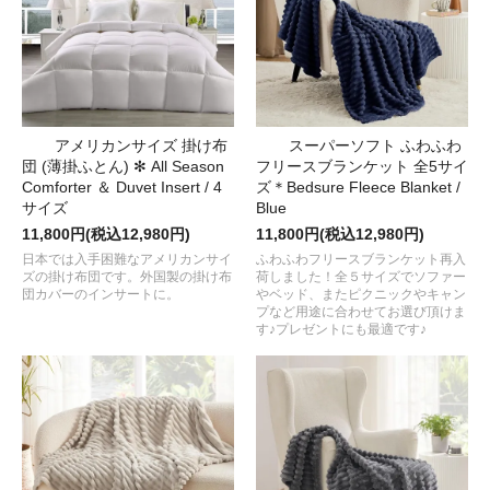
アメリカンサイズ 掛け布
スーパーソフト ふわふわ
団 (薄掛ふとん) ✻ All Season
フリースブランケット 全5サイ
Comforter ＆ Duvet Insert / 4
ズ＊Bedsure Fleece Blanket /
サイズ
Blue
11,800円(税込12,980円)
11,800円(税込12,980円)
日本では入手困難なアメリカンサイ
ふわふわフリースブランケット再入
ズの掛け布団です。外国製の掛け布
荷しました！全５サイズでソファー
団カバーのインサートに。
やベッド、またピクニックやキャン
プなど用途に合わせてお選び頂けま
す♪プレゼントにも最適です♪