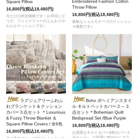
Embroidered Fashion Cotton
Square Pillow
Throw Pillow
16,800円(税込18,480円)
16,800円(税込18,480円)
今だけの特別価格です！お早目にど
うぞ。フェイクファーのふんわりや
素敵なシェルモチーフのクッション
わらかクッションです♪
４種類です♪
ラグジュアリーふわふ
Boho ボヘミアンスタイ
わブランケット＆クッション
ル キルトベットカバー２～３
カバー３点セット ＊Luxurious
点セット＊Bohemian Quilt
& Fuzzy Throw Blanket ＆
Bedspread Set /Blue Purple
Square Pillow Covers / 全6色
16,800円(税込18,480円)
16,800円(税込18,480円)
お洒落なキルトカバー&枕カバー３
点セット♪ お部屋に鮮やかにカラ