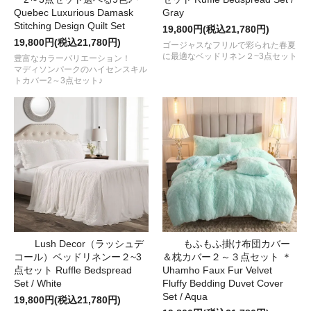
Quebec Luxurious Damask
Gray
Stitching Design Quilt Set
19,800円(税込21,780円)
19,800円(税込21,780円)
ゴージャスなフリルで彩られた春夏
に最適なベッドリネン２~3点セット
豊富なカラーバリエーション！
マディソンパークのハイセンスキル
トカバー2～3点セット♪
Lush Decor（ラッシュデ
もふもふ掛け布団カバー
コール）ベッドリネンー２~3
＆枕カバー２～３点セット ＊
点セット Ruffle Bedspread
Uhamho Faux Fur Velvet
Set / White
Fluffy Bedding Duvet Cover
Set / Aqua
19,800円(税込21,780円)