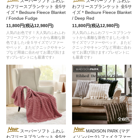
スーパーソフト ふわふ
スーパーソフト ふわふ
わフリースブランケット 全5サ
わフリースブランケット 全5サ
イズ＊Bedsure Fleece Blanket
イズ＊Bedsure Fleece Blanket
/ Fondue Fudge
/ Deep Red
11,800円(税込12,980円)
11,800円(税込12,980円)
人気のお色です！大人気のふわふわ
大人気のふわふわフリースブランケ
フリースブランケットから素敵な新
ットから素敵な新色でました♪全５
色でました♪全５サイズでソファー
サイズでソファーやベッド、またピ
やベッド、またピクニックやキャン
クニックやキャンプなど用途に合わ
プなど用途に合わせてお選び頂けま
せてお選び頂けます♪プレゼントに
す♪プレゼントにも最適です♪
も最適です♪
スーパーソフト ふわふ
MADISON PARK (マデ
わフリースブランケット 全5サ
ィソンパーク) フェイクファー