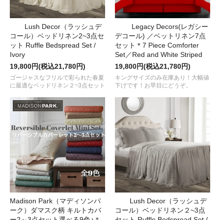
Lush Decor（ラッシュデ
Legacy Decors(レガシー
コール）ベッドリネン2~3点セ
デコール) ／ベットリネン7点
ット Ruffle Bedspread Set /
セット＊7 Piece Comforter
Ivory
Set／Red and White Striped
19,800円(税込21,780円)
19,800円(税込21,780円)
ゴージャスなフリルで彩られた春夏
キングサイズのみ在庫あり！大幅値
に最適なベッドリネン２~3点セット
下げです！お早目にどうぞ。
Madison Park（マディソンパ
Lush Decor（ラッシュデ
ーク）ダマスク柄 キルトカバ
コール）ベッドリネン２~3点
ー2～3点セット選べる9色♪＊
セット Ruffle Bedspread Set /