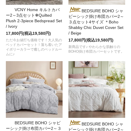
VCNY Home キルトカバ
BEDSURE BOHO シャ
ー2～3点セット✻Quilted
ビーシック掛け布団カバー2～
Plush 2-3piece Bedspread Set
３点セット4サイズ ＊Boho
/ Ivory
Shabby Chic Duvet Cover Set
/ Beige
17,800円(税込19,580円)
17,800円(税込19,580円)
ただ今お値打ち価格です！大人気の
ベッドカバーセット！落ち着いたア
新商品です♪ やわらかな肌触りの
イボリーカラーで癒しのベッドルー
BOHO掛け布団カバーセットです。
ムに♪
BEDSURE BOHO シャビ
BEDSURE BOHO シャ
ーシック掛け布団カバー2～３
ビーシック掛け布団カバー2～