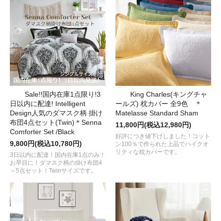
Sale!!国内在庫1点限り!3
King Charles(キングチャ
日以内に配達! Intelligent
ールズ) 枕カバー 全9色 ＊
Design人気のダマスク柄 掛け
Matelasse Standard Sham
布団4点セット(Twin)＊Senna
11,800円(税込12,980円)
Comforter Set /Black
好評につき値下げしました！コット
9,800円(税込10,780円)
ン100％で作られた上品でハイクオ
リティな枕カバーです。
3日以内に配達！国内在庫1点のみ！
お早目に！ダマスク柄の掛け布団4
～5点セット！Twinサイズです。