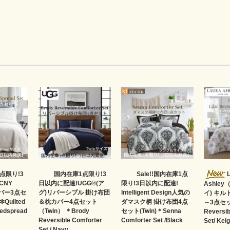
点限り!3
国内在庫1点限り!3
Sale!!国内在庫1点
CNY
日以内に配達!UGG®(ア
限り!3日以内に配達!
Ashle
バー3点セ
グ)リバーシブル 掛け布団
Intelligent Design人気の
イ) キ
Quilted
＆枕カバー4点セット
ダマスク柄 掛け布団4点
～3点セッ
Bedspread
（Twin） ＊Brody
セット(Twin)＊Senna
Reversib
Reversible Comforter
Comforter Set /Black
Set/ Keig
Set / Navy