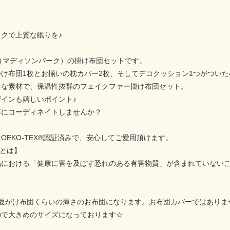
クで上質な眠りを♪
Park（マディソンパーク）の掛け布団セットです。
け布団1枚とお揃いの枕カバー2枚、そしてデコクッション1つがついた
トな素材で、保温性抜群のフェイクファー掛け布団セット。
インも嬉しいポイント♪
落にコーディネイトしませんか？
OEKO-TEX®認証済みで、安心してご愛用頂けます。
証とは】
品における「健康に害を及ぼす恐れのある有害物質」が含まれていない
ter＝夏がけ布団くらいの薄さのお布団になります。お布団カバーではあ
ので大きめのサイズになっております☆