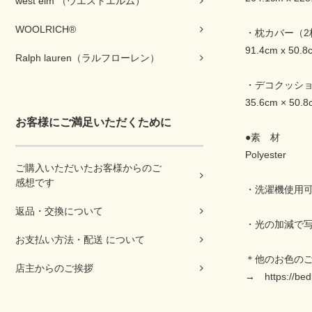
west elm （ウエストエルム）
WOOLRICH®
・枕カバー（2
91.4cm x 50.8
Ralph lauren（ラルフローレン）
・デコクッシ
35.6cm × 50.8
お客様にご満足いただくために
●素 材
Polyester
ご購入いただいたお客様からのご
感想です
・洗濯機使用
返品・交換について
・光の加減で
お支払い方法・配送 について
＊他のお色の
店主からのご挨拶
→ https://bed