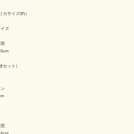
リカサイズ/約）
nサイズ
布団
.6cm
枚セット）
m
ョン
cm
布団
.6cm