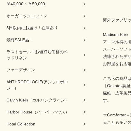
￥40,000 ~ ￥50,000
オーガニックコットン
海外ファブリッ
3日以内にお届け！在庫あり
Madison 
最終SALE品！
アニマル柄の掛
スーパーソフ
ラストセール！お値打ち価格のベ
洗練されたデザ
ッドリネン
お部屋をお洒
ファーデザイン
こちらの商品は
ANTHROPOLOGIE(アンソロポロ
【Oekotex認
ジー)
繊維・皮革製
Calvin Klein（カルバンクライン）
す。
Harbor House（ハーバーハウス）
☆Comfor
ることも多い
Hotel Collection