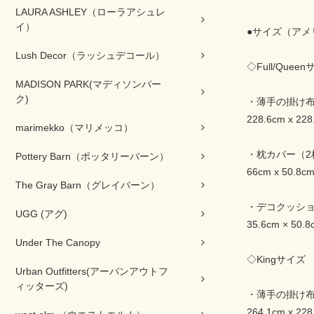
LAURA ASHLEY（ローラアシュレ
イ）
●サイズ（アメ
Lush Decor（ラッシュデコール）
◇Full/Quee
MADISON PARK(マディソンパー
ク)
・薄手の掛け
228.6cm x 228
marimekko（マリメッコ）
・枕カバー（2
Pottery Barn（ポッタリーバーン）
66cm x 50.8c
The Gray Barn（グレイバーン）
・デコクッシ
UGG (アグ)
35.6cm × 50.8
Under The Canopy
◇Kingサイズ
Urban Outfitters(アーバンアウトフ
ィッターズ)
・薄手の掛け
264.1cm x 228