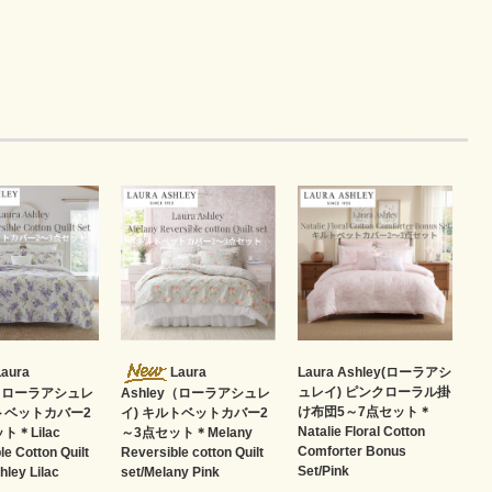
Laura
Laura
Laura Ashley(ローラアシ
ュレイ) ピンクローラル掛
y（ローラアシュレ
Ashley（ローラアシュレ
け布団5～7点セット＊
ルトベットカバー2
イ) キルトベットカバー2
Natalie Floral Cotton
ト＊Lilac
～3点セット＊Melany
Comforter Bonus
le Cotton Quilt
Reversible cotton Quilt
Set/Pink
hley Lilac
set/Melany Pink