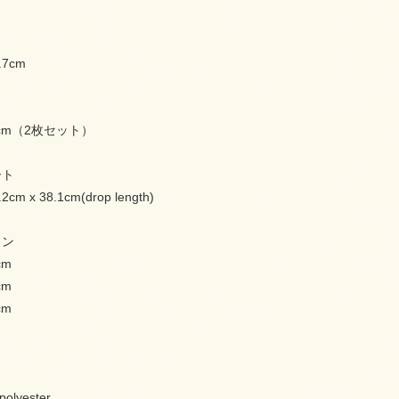
.7cm
1.4cm（2枚セット）
ート
.2cm x 38.1cm(drop length)
ョン
cm
cm
cm
polyester