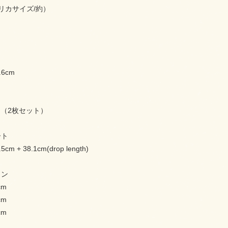
リカサイズ/約）
.6cm
6cm（2枚セット）
ート
.5cm + 38.1cm(drop length)
ョン
cm
cm
cm