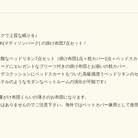
クで上質な眠りを♪
PARK(マディソンパーク) の掛け布団7点セット！
難なベッドリネン7点セット（掛け布団1点＋枕カバー2点＋ベッドスカ
ェードにエレガントなプリーツ付きの掛け布団とお揃いの枕カバー、
なデコクッションにベッドスカートもついた高級感漂うベッドリネンの
ホテルのようなモダンなベットルームの演出が可能です♪
ter＝夏がけ布団くらいの薄さのお布団になります。
ではありませんのでご注意下さい。海外ではベットカバー兼用として使