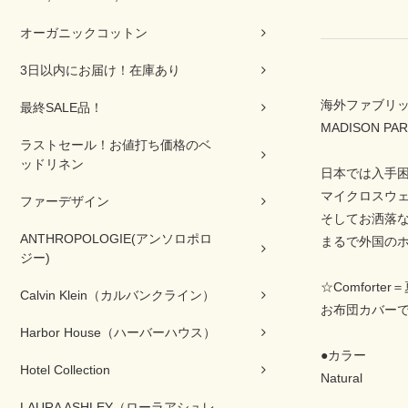
オーガニックコットン
3日以内にお届け！在庫あり
海外ファブリッ
最終SALE品！
MADISON 
ラストセール！お値打ち価格のベ
ッドリネン
日本では入手困
マイクロスウ
ファーデザイン
そしてお洒落
ANTHROPOLOGIE(アンソロポロ
まるで外国の
ジー)
☆Comfor
Calvin Klein（カルバンクライン）
お布団カバー
Harbor House（ハーバーハウス）
●カラー
Hotel Collection
Natural
LAURA ASHLEY（ローラアシュレ