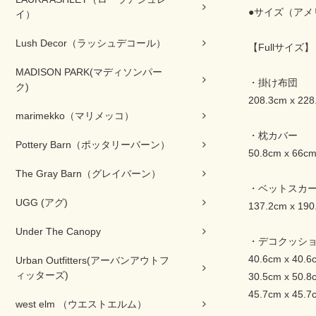
●サイズ（アメ
イ）
Lush Decor（ラッシュデコール）
【Fullサイズ】
MADISON PARK(マディソンパー
・掛け布団
ク)
208.3cm x 228
marimekko（マリメッコ）
・枕カバー
Pottery Barn（ポッタリーバーン）
50.8cm x 6
The Gray Barn（グレイバーン）
・ベットスカ
UGG (アグ)
137.2cm x 190
Under The Canopy
・デコクッシ
40.6cm x 40.6
Urban Outfitters(アーバンアウトフ
ィッターズ)
30.5cm x 50.8
45.7cm x 45.7
west elm （ウエストエルム）