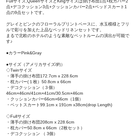
Fullサイズ,QueenサイズとKingサイズは掛け布団1点+枕カバー2
点+デコクッション3点+クッションカバー2点+ベッドスカート1
点の9点セットです。
グレイとピンクのフローラルプリントベースに、水玉模様とフリ
ルで彩りを加えた上品なベッドリネンセットです。
まるで北欧のホテルのような素敵なベットルームの演出が可能で
す♪
●カラーPink&Gray
●サイズ（アメリカサイズ/約）
◇Twinサイズ
・薄手の掛け布団172.7cm x 228.6cm
・枕カバー(１枚）50.8cm x 66cm
・デコクッション（３個）
46cm×46cm/41cm×41cm/30.5cm×46cm
・クッションカバー66cm×66cm（1個）
・ベットスカート99.1cm x 191cm x38cm(drop Length)
◇Fullサイズ
・薄手の掛け布団208cm x 228.6cm
・枕カバー50.8cm x 66cm（2枚セット）
・デコクッション （ 3個）