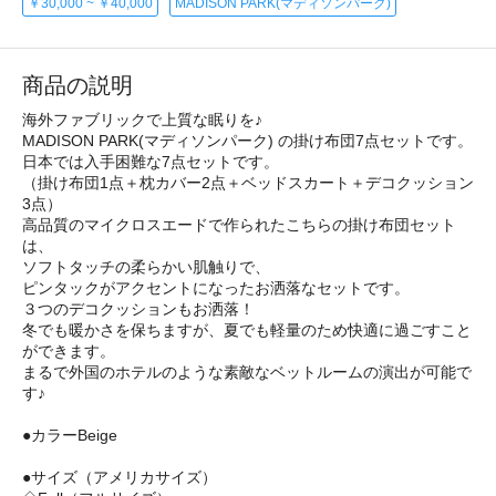
￥30,000 ~ ￥40,000
MADISON PARK(マディソンパーク)
商品の説明
海外ファブリックで上質な眠りを♪
MADISON PARK(マディソンパーク) の掛け布団7点セットです。
日本では入手困難な7点セットです。
（掛け布団1点＋枕カバー2点＋ベッドスカート＋デコクッション
3点）
高品質のマイクロスエードで作られたこちらの掛け布団セット
は、
ソフトタッチの柔らかい肌触りで、
ピンタックがアクセントになったお洒落なセットです。
３つのデコクッションもお洒落！
冬でも暖かさを保ちますが、夏でも軽量のため快適に過ごすこと
ができます。
まるで外国のホテルのような素敵なベットルームの演出が可能で
す♪
●カラーBeige
●サイズ（アメリカサイズ）