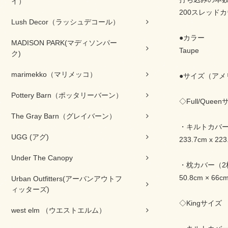
イ）
200スレッド
Lush Decor（ラッシュデコール）
●カラー
MADISON PARK(マディソンパー
Taupe
ク)
marimekko（マリメッコ）
●サイズ（アメ
Pottery Barn（ポッタリーバーン）
◇Full/Quee
The Gray Barn（グレイバーン）
・キルトカバ
UGG (アグ)
233.7cm x 223
Under The Canopy
・枕カバー（2
50.8cm × 66c
Urban Outfitters(アーバンアウトフ
ィッターズ)
◇Kingサイズ
west elm （ウエストエルム）