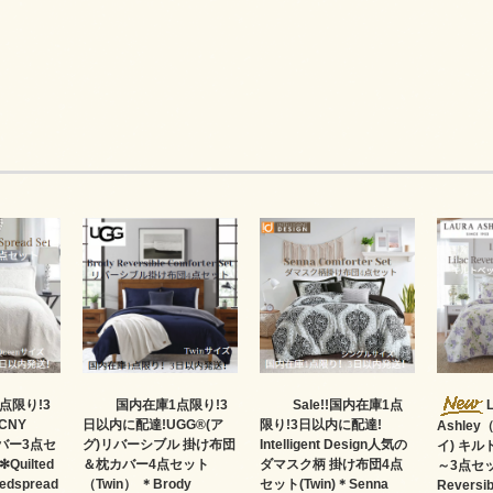
点限り!3
国内在庫1点限り!3
Sale!!国内在庫1点
CNY
日以内に配達!UGG®(ア
限り!3日以内に配達!
Ashle
バー3点セ
グ)リバーシブル 掛け布団
Intelligent Design人気の
イ) キ
Quilted
＆枕カバー4点セット
ダマスク柄 掛け布団4点
～3点セッ
Bedspread
（Twin） ＊Brody
セット(Twin)＊Senna
Reversib