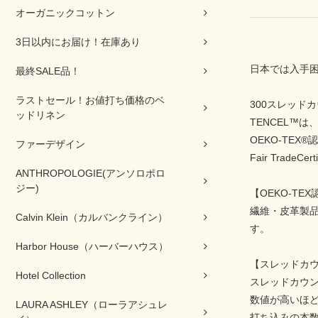
オーガニックコットン
3日以内にお届け！在庫あり
日本では入手困
最終SALE品！
ラストセール！お値打ち価格のベ
300スレッド
ッドリネン
TENCEL™
OEKO-TE
ファーデザイン
Fair Tra
ANTHROPOLOGIE(アンソロポロ
ジー)
【OEKO-TE
繊維・皮革製
Calvin Klein（カルバンクライン）
す。
Harbor House（ハーバーハウス）
【スレッドカ
Hotel Collection
スレッドカウント
数値が高いほ
LAURA ASHLEY（ローラアシュレ
打ち込みの本