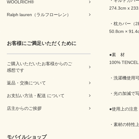
・キルトカバ
WOOLRICH®
274.3cm x 233
Ralph lauren（ラルフローレン）
・枕カバー（2
50.8cm × 91.4
お客様にご満足いただくために
●素 材
100% TENCE
ご購入いただいたお客様からのご
感想です
・洗濯機使用
返品・交換について
・光の加減で
お支払い方法・配送 について
店主からのご挨拶
●使用上の注意
・素材の特性
モバイルショップ