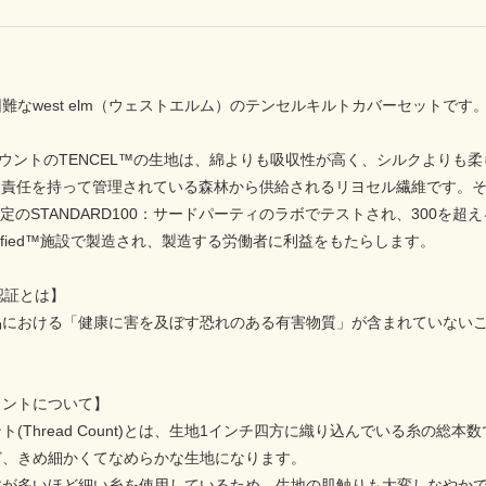
難なwest elm（ウェストエルム）のテンセルキルトカバーセットです
カウントのTENCEL™の生地は、綿よりも吸収性が高く、シルクよりも
は、責任を持って管理されている森林から供給されるリヨセル繊維です。
X®認定のSTANDARD100：サードパーティのラボでテストされ、300
deCertified™施設で製造され、製造する労働者に利益をもたらします。
X認証とは】
品における「健康に害を及ぼす恐れのある有害物質」が含まれていない
ウントについて】
(Thread Count)とは、生地1インチ四方に織り込んでいる糸の総本
ど、きめ細かくてなめらかな生地になります。
数が多いほど細い糸を使用しているため、生地の肌触りも大変しなやか