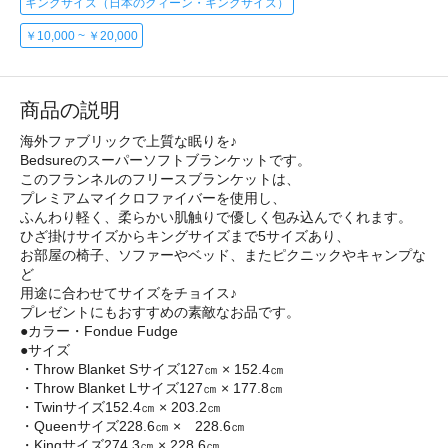
キングサイズ（日本のクィーン・キングサイズ）
￥10,000 ~ ￥20,000
商品の説明
海外ファブリックで上質な眠りを♪
Bedsureのスーパーソフトブランケットです。
このフランネルのフリースブランケットは、
プレミアムマイクロファイバーを使用し、
ふんわり軽く、柔らかい肌触りで優しく包み込んでくれます。
ひざ掛けサイズからキングサイズまで5サイズあり、
お部屋の椅子、ソファーやベッド、またピクニックやキャンプな
ど
用途に合わせてサイズをチョイス♪
プレゼントにもおすすめの素敵なお品です。
●カラー・Fondue Fudge
●サイズ
・Throw Blanket Sサイズ127㎝ × 152.4㎝
・Throw Blanket Lサイズ127㎝ × 177.8㎝
・Twinサイズ152.4㎝ × 203.2㎝
・Queenサイズ228.6㎝ × 228.6㎝
・Kingサイズ274.3㎝ × 228.6㎝