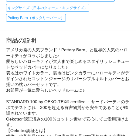
キングサイズ（日本のクィーン・キングサイズ）
Pottery Barn（ポッタリーバーン）
商品の説明
アメリカ発の人気ブランド「Pottery Barn」と世界的人気のハロ
ーキティがコラボしました♪
愛らしいハローキティが大人まで楽しめるスタイリッシュキュー
トなベッドカバーになりました♪
表地はホワイトカラー、裏地はピンクカラーにハローキティがデ
ザインされたコットンジャージのリバーシブルキルトカバーとお
揃いの枕カバーセットです。
お部屋が一気に愛らしいベッドルームに♪
STANDARD 100 by OEKO-TEX® certified ：サードパーティのラ
ボでテストされ、300を超える有害物質から安全であることが確
認されています。
Oekotex*認証済みの100％コットン素材で安心してご愛用頂けま
す。
【Oekotex認証とは】