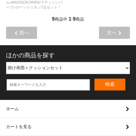
ル♪MADISON PARK(マディソンパ
ーク) のベットリネン7点セット！
9
1
9
商品中
-
商品
前へ
次へ
ほかの商品を探す
検索
ホーム
カートを見る